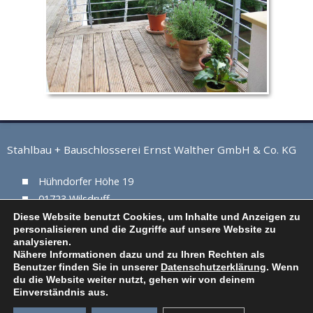
Stahlbau + Bauschlosserei Ernst Walther GmbH & Co. KG
Hühndorfer Höhe 19
01723 Wilsdruff
Tel. 035204 / 60 70 6
Diese Website benutzt Cookies, um Inhalte und Anzeigen zu
personalisieren und die Zugriffe auf unsere Website zu
Fax: 035204 / 60 70 8
analysieren.
Nähere Informationen dazu und zu Ihren Rechten als
Benutzer finden Sie in unserer
Datenschutzerklärung
. Wenn
Impressum
Datenschutz
AGB
du die Website weiter nutzt, gehen wir von deinem
Einverständnis aus.